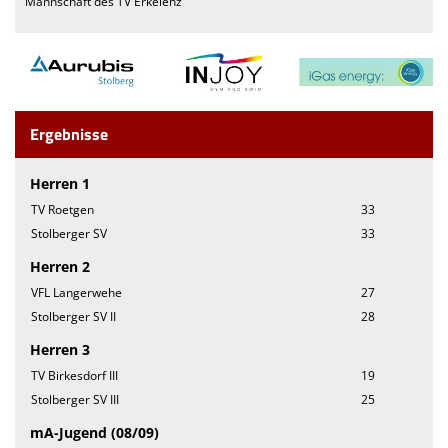
Mannschaft des TV Erkelenz
Ergebnisse
Herren 1
TV Roetgen
33
Stolberger SV
33
Herren 2
VFL Langerwehe
27
Stolberger SV II
28
Herren 3
TV Birkesdorf III
19
Stolberger SV III
25
mA-Jugend (08/09)