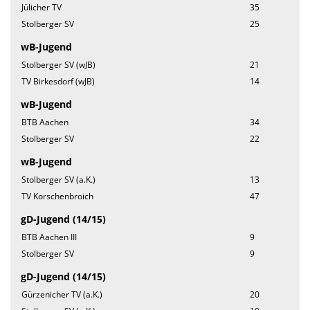
Jülicher TV
35
Stolberger SV
25
wB-Jugend
Stolberger SV (wJB)
21
TV Birkesdorf (wJB)
14
wB-Jugend
BTB Aachen
34
Stolberger SV
22
wB-Jugend
Stolberger SV (a.K.)
13
TV Korschenbroich
47
gD-Jugend (14/15)
BTB Aachen III
9
Stolberger SV
9
gD-Jugend (14/15)
Gürzenicher TV (a.K.)
20