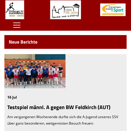
Home
Neue Berichte
100 Jahre SSV
Der SSV
Herren
Damen
Jugend
16 Jul
Testspiel männl. A gegen BW Feldkirch (AUT)
Kontaktformular
Am vergangenen Wochenende durfte sich die A-Jugend unseres SSV
Sponsoren
über ganz besonderen, weitgereisten Besuch freuen:
Unterstützt den SSV