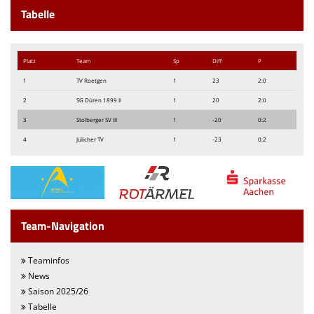
Tabelle
Platz
Team
Sp
Diff
P
1
TV Roetgen
1
23
2:0
2
SG Düren 1899 II
1
20
2:0
3
Stolberger SV III
1
-20
0:2
4
Jülicher TV
1
-23
0:2
Team-Navigation
Teaminfos
News
Saison 2025/26
Tabelle