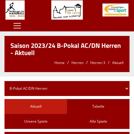
Home
Saison 2023/24 B-Pokal AC/DN Herren
100 Jahre SSV
- Aktuell
Der SSV
Home
Herren
Herren 3
Aktuell
Herren
Damen
Jugend
Aktuell
Tabelle
Kontaktformular
Sponsoren
Unsere Spiele
Alle Spiele
Unterstützt den SSV