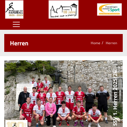
Home
Herren
Home
Herren
100 Jahre SSV
Der SSV
Herren
Damen
Jugend
Kontaktformular
Sponsoren
Unterstützt den SSV