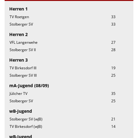
Herren 1
TV Roetgen
33
Stolberger SV
33
Herren 2
VFL Langerwehe
27
Stolberger SV II
28
Herren 3
TV Birkesdorf III
19
Stolberger SV III
25
mA-Jugend (08/09)
Jülicher TV
35
Stolberger SV
25
wB-Jugend
Stolberger SV (wJB)
21
TV Birkesdorf (wJB)
14
wB-Jugend