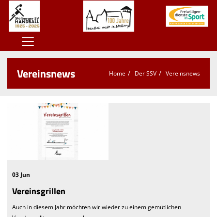
Home
Vereinsnews
Home
Der SSV
Vereinsnews
100 Jahre SSV
Der SSV
Herren
Damen
Jugend
03 Jun
Kontaktformular
Vereinsgrillen
Sponsoren
Auch in diesem Jahr möchten wir wieder zu einem gemütlichen
Unterstützt den SSV