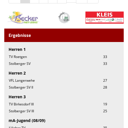
Ergebnisse
Herren 1
TV Roetgen
33
Stolberger SV
33
Herren 2
VFL Langerwehe
27
Stolberger SV II
28
Herren 3
TV Birkesdorf III
19
Stolberger SV III
25
mA-Jugend (08/09)
Jülicher TV
35