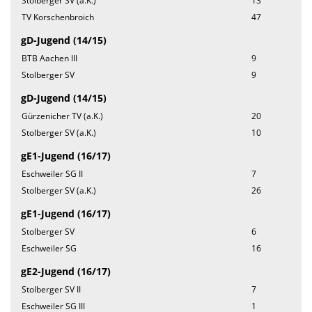
Stolberger SV (a.K.)
13
TV Korschenbroich
47
gD-Jugend (14/15)
BTB Aachen III
9
Stolberger SV
9
gD-Jugend (14/15)
Gürzenicher TV (a.K.)
20
Stolberger SV (a.K.)
10
gE1-Jugend (16/17)
Eschweiler SG II
7
Stolberger SV (a.K.)
26
gE1-Jugend (16/17)
Stolberger SV
6
Eschweiler SG
16
gE2-Jugend (16/17)
Stolberger SV II
7
Eschweiler SG III
1