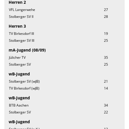
Herren 2
VFL Langerwehe
27
Stolberger SV II
28
Herren 3
TV Birkesdorf III
19
Stolberger SV III
25
mA-Jugend (08/09)
Jülicher TV
35
Stolberger SV
25
wB-Jugend
Stolberger SV (wJB)
21
TV Birkesdorf (wJB)
14
wB-Jugend
BTB Aachen
34
Stolberger SV
22
wB-Jugend