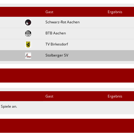
Gast
Ergebnis
Schwarz-Rot Aachen
BTB Aachen
TV Birkesdorf
Stolberger SV
Gast
Ergebnis
Spiele an.