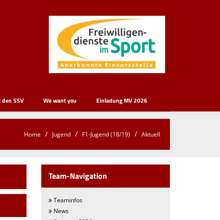
t den SSV
We want you
Einladung MV 2026
Home
Jugend
F1-Jugend (18/19)
Aktuell
Team-Navigation
Teaminfos
News