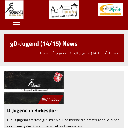
Home
gD-Jugend (14/15) News
100 Jahre SSV
Home
Jugend
gD-Jugend (14/15)
News
Der SSV
Herren
Damen
Jugend
06.11.2023
Kontaktformular
D-Jugend in Birkesdorf
Sponsoren
Die D-Jugend startete gut ins Spiel und konnte die ersten zehn Minuten
durch ein gutes Zusammenspiel und mehreren
Unterstützt den SSV