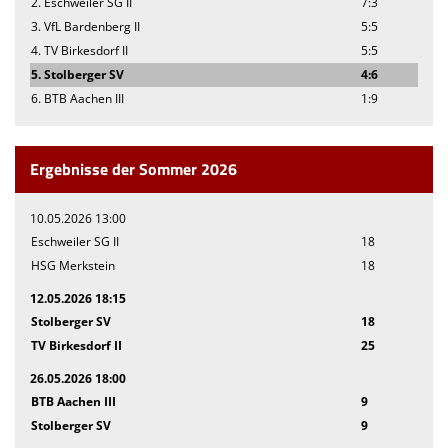
2. Eschweiler SG II
7:3
3. VfL Bardenberg II
5:5
4. TV Birkesdorf II
5:5
5. Stolberger SV
4:6
6. BTB Aachen III
1:9
Ergebnisse der Sommer 2026
10.05.2026 13:00
Eschweiler SG II
18
HSG Merkstein
18
12.05.2026 18:15
Stolberger SV
18
TV Birkesdorf II
25
26.05.2026 18:00
BTB Aachen III
9
Stolberger SV
9