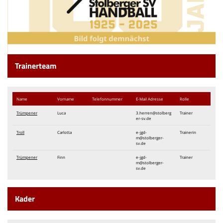
We want you
Einladung MV 2026
Trainerteam
Name
Vorname
Telefon​nummer
E-Mail Adresse
Rolle
Trümpener
Luca
3.herren@stolberg
Trainer
er-sv.de
Troll
Carlotta
e-jgd-
Trainerin
m@stolberger-
sv.de
Trümpener
Finn
e-jgd-
Trainer
m@stolberger-
sv.de
Kader