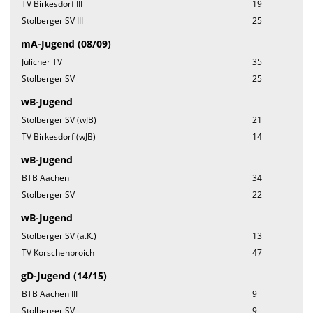
TV Birkesdorf III
19
Stolberger SV III
25
mA-Jugend (08/09)
Jülicher TV
35
Stolberger SV
25
wB-Jugend
Stolberger SV (wJB)
21
TV Birkesdorf (wJB)
14
wB-Jugend
BTB Aachen
34
Stolberger SV
22
wB-Jugend
Stolberger SV (a.K.)
13
TV Korschenbroich
47
gD-Jugend (14/15)
BTB Aachen III
9
Stolberger SV
9