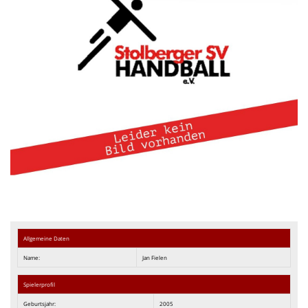
We want you
Einladung MV 2026
Allgemeine Daten
Name:
Jan Fielen
Spielerprofil
Geburtsjahr:
2005