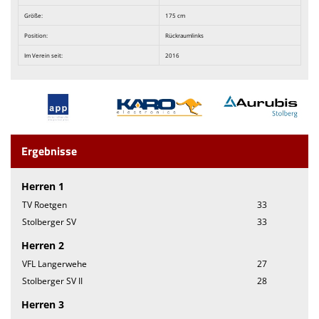
Größe:
175 cm
Position:
Rückraumlinks
Im Verein seit:
2016
Ergebnisse
Herren 1
TV Roetgen
33
Stolberger SV
33
Herren 2
VFL Langerwehe
27
Stolberger SV II
28
Herren 3