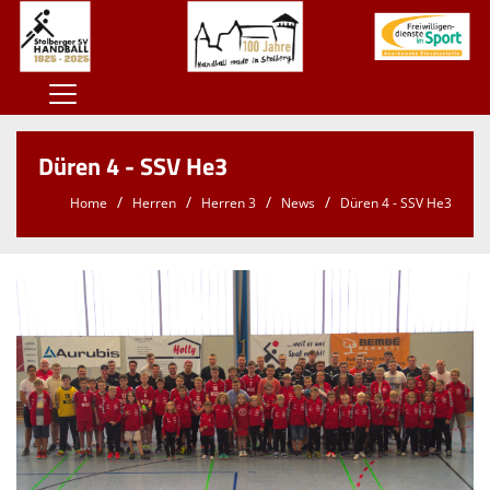
Home
Düren 4 - SSV He3
100 Jahre SSV
Home
Herren
Herren 3
News
Düren 4 - SSV He3
Der SSV
Herren
Damen
Jugend
Kontaktformular
Sponsoren
Unterstützt den SSV