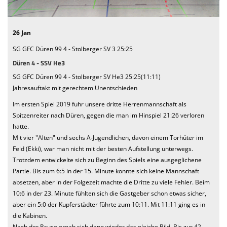
We want you
26 Jan
Einladung MV 2026
SG GFC Düren 99 4 - Stolberger SV 3 25:25
Düren 4 - SSV He3
SG GFC Düren 99 4 - Stolberger SV He3 25:25(11:11)
Jahresauftakt mit gerechtem Unentschieden
Im ersten Spiel 2019 fuhr unsere dritte Herrenmannschaft als
Spitzenreiter nach Düren, gegen die man im Hinspiel 21:26 verloren
hatte.
Mit vier "Alten" und sechs A-Jugendlichen, davon einem Torhüter im
Feld (Ekki), war man nicht mit der besten Aufstellung unterwegs.
Trotzdem entwickelte sich zu Beginn des Spiels eine ausgeglichene
Partie. Bis zum 6:5 in der 15. Minute konnte sich keine Mannschaft
absetzen, aber in der Folgezeit machte die Dritte zu viele Fehler. Beim
10:6 in der 23. Minute fühlten sich die Gastgeber schon etwas sicher,
aber ein 5:0 der Kupferstädter führte zum 10:11. Mit 11:11 ging es in
die Kabinen.
Nach der Pause ergab sich dann wieder das gleiche Bild. Bis zur 42.