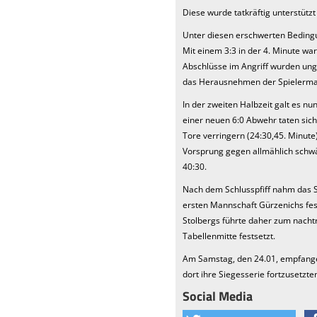
Diese wurde tatkräftig unterstütz
Unter diesen erschwerten Bedingun
Mit einem 3:3 in der 4. Minute wa
Abschlüsse im Angriff wurden ung
das Herausnehmen der Spielermac
In der zweiten Halbzeit galt es nun
einer neuen 6:0 Abwehr taten sich
Tore verringern (24:30,45. Minut
Vorsprung gegen allmählich schwä
40:30.
Nach dem Schlusspfiff nahm das S
ersten Mannschaft Gürzenichs fest
Stolbergs führte daher zum nachträ
Tabellenmitte festsetzt.
Am Samstag, den 24.01, empfangen 
dort ihre Siegesserie fortzusetzte
Social Media