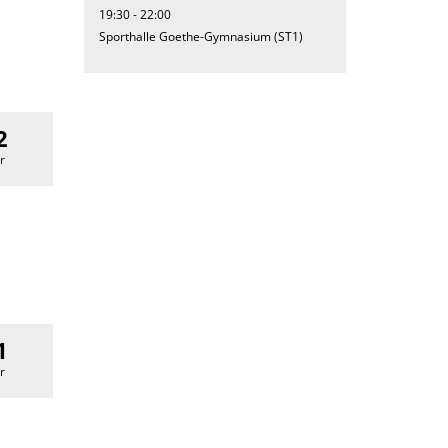
19:30 - 22:00
Sporthalle Goethe-Gymnasium (ST1)
2
r
1
r