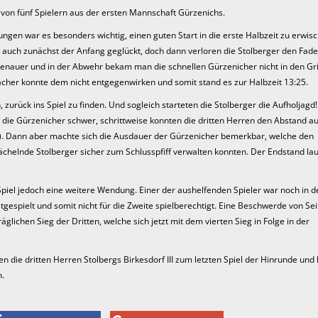
t von fünf Spielern aus der ersten Mannschaft Gürzenichs.
gen war es besonders wichtig, einen guten Start in die erste Halbzeit zu erwis
r auch zunächst der Anfang geglückt, doch dann verloren die Stolberger den Fade
enauer und in der Abwehr bekam man die schnellen Gürzenicher nicht in den Gri
her konnte dem nicht entgegenwirken und somit stand es zur Halbzeit 13:25.
, zurück ins Spiel zu finden. Und sogleich starteten die Stolberger die Aufholjagd!
 die Gürzenicher schwer, schrittweise konnten die dritten Herren den Abstand a
e). Dann aber machte sich die Ausdauer der Gürzenicher bemerkbar, welche den
chelnde Stolberger sicher zum Schlusspfiff verwalten konnten. Der Endstand la
piel jedoch eine weitere Wendung. Einer der aushelfenden Spieler war noch in d
gespielt und somit nicht für die Zweite spielberechtigt. Eine Beschwerde von Se
glichen Sieg der Dritten, welche sich jetzt mit dem vierten Sieg in Folge in der
die dritten Herren Stolbergs Birkesdorf III zum letzten Spiel der Hinrunde und
n.