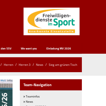
t den SSV
We want you
Einladung MV 2026
Herren
Herren 3
News
Sieg am grünen Tisch
Team-Navigation
Teaminfos
News