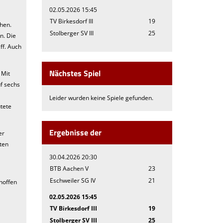
02.05.2026 15:45
TV Birkesdorf III
19
chen.
Stolberger SV III
25
n. Die
ff. Auch
Nächstes Spiel
 Mit
uf sechs
Leider wurden keine Spiele gefunden.
utete
Ergebnisse der
er
iten
30.04.2026 20:30
BTB Aachen V
23
Eschweiler SG IV
21
 hoffen
02.05.2026 15:45
TV Birkesdorf III
19
Stolberger SV III
25