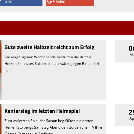
teilen
teilen
Gute zweite Halbzeit reicht zum Erfolg
0
Ma
Am vergangenen Wochenende bestritten die dritten
Herren ihr letztes Saisonspiel auswärts gegen Birkesdorf
III.
Kantersieg im letzten Heimspiel
2
Ap
Zum vorletzten Spiel der Saison begrüßten die dritten
Herren Stolbergs Samstag Abend den Gürzenicher TV II im
Goethe Gymnasium Stolberg.