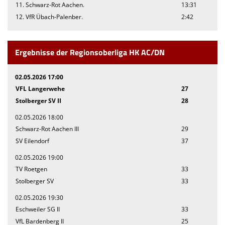
11. Schwarz-Rot Aachen.
13:31
12. VfR Übach-Palenber.
2:42
Ergebnisse der Regionsoberliga HK AC/DN
02.05.2026 17:00
VFL Langerwehe
27
Stolberger SV II
28
02.05.2026 18:00
Schwarz-Rot Aachen III
29
SV Eilendorf
37
02.05.2026 19:00
TV Roetgen
33
Stolberger SV
33
02.05.2026 19:30
Eschweiler SG II
33
VfL Bardenberg II
25