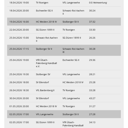
18.04.2026 19:00
TV Roetgen
VFL Langerwehe
0:0
Heimwertung
18.04.2026 20:00
Eschweiler SG II
Schwarz-Rot Aachen
30:24
II
19.04.2026 16:00
HC Weiden 2018 IV
Stolberger SV II
37:32
22.04.2026 20:00
SG Düren 1899 II
TV Roetgen
33:30
25.04.2026 15:00
Schwarz-Rot Aachen
SG Düren 1899 II
26:26
II
25.04.2026 17:15
Stolberger SV II
Schwarz-Rot Aachen
30:28
III
25.04.2026 19:00
VfR Übach-
Eschweiler SG II
29:36
Palenberg Handball
e.V.
25.04.2026 19:30
Stolberger SV
VFL Langerwehe
28:21
26.04.2026 18:00
SV Eilendorf
HC Weiden 2018 IV
25:28
26.04.2026 18:30
VfL Bardenberg II
TV Roetgen
33:28
30.04.2026 20:00
SV Eilendorf
VFL Langerwehe
43:27
01.05.2026 20:00
HC Weiden 2018 IV
TV Roetgen
31:27
02.05.2026 17:00
VFL Langerwehe
Stolberger SV II
27:28
02.05.2026 17:00
SG Düren 1899 II
VfR Übach-
34:13
Palenberg Handball