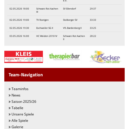
e.V.
02.05.2026 18:00
Schwarz-Rot Aachen
SV Eilendorf
29:37
III
02.05.2026 19:00
TV Roetgen
Stolberger SV
33:33
02.05.2026 19:30
Eschweiler SG II
VfL Bardenberg II
33:25
03.05.2026 16:00
HC Weiden 2018 IV
Schwarz-Rot Aachen
28:22
II
Team-Navigation
Teaminfos
News
Saison 2025/26
Tabelle
Unsere Spiele
Alle Spiele
Galerie