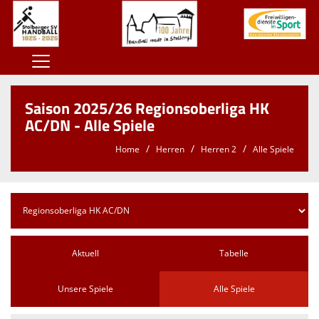
Home
Saison 2025/26 Regionsoberliga HK
100 Jahre SSV
AC/DN - Alle Spiele
Der SSV
Home
Herren
Herren 2
Alle Spiele
Herren
Damen
Jugend
Aktuell
Tabelle
Kontaktformular
Sponsoren
Unsere Spiele
Alle Spiele
Unterstützt den SSV