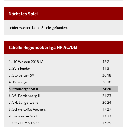
Nächstes Spiel
Leider wurden keine Spiele gefunden.
Tabelle Regionsoberliga HK AC/DN
1. HC Weiden 2018 IV
42:2
2. SV Eilendorf
41:3
3. Stolberger SV
26:18
4. TV Roetgen
26:18
5. Stolberger SV II
24:20
6. VfL Bardenberg II
21:23
7. VFL Langerwehe
20:24
8. Schwarz-Rot Aachen.
17:27
9. Eschweiler SG II
17:27
10. SG Düren 1899 II
15:29