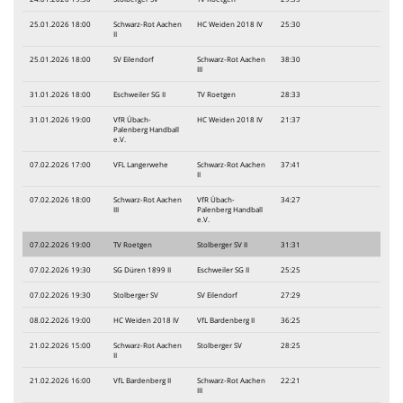
25.01.2026 18:00
Schwarz-Rot Aachen
HC Weiden 2018 IV
25:30
II
25.01.2026 18:00
SV Eilendorf
Schwarz-Rot Aachen
38:30
III
31.01.2026 18:00
Eschweiler SG II
TV Roetgen
28:33
31.01.2026 19:00
VfR Übach-
HC Weiden 2018 IV
21:37
Palenberg Handball
e.V.
07.02.2026 17:00
VFL Langerwehe
Schwarz-Rot Aachen
37:41
II
07.02.2026 18:00
Schwarz-Rot Aachen
VfR Übach-
34:27
III
Palenberg Handball
e.V.
07.02.2026 19:00
TV Roetgen
Stolberger SV II
31:31
07.02.2026 19:30
SG Düren 1899 II
Eschweiler SG II
25:25
07.02.2026 19:30
Stolberger SV
SV Eilendorf
27:29
08.02.2026 19:00
HC Weiden 2018 IV
VfL Bardenberg II
36:25
21.02.2026 15:00
Schwarz-Rot Aachen
Stolberger SV
28:25
II
21.02.2026 16:00
VfL Bardenberg II
Schwarz-Rot Aachen
22:21
III