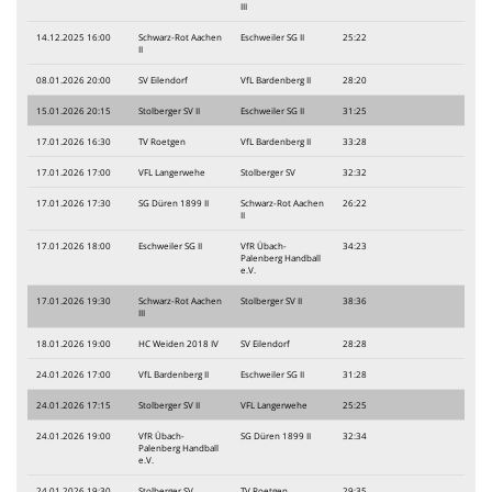
III
14.12.2025 16:00
Schwarz-Rot Aachen
Eschweiler SG II
25:22
II
08.01.2026 20:00
SV Eilendorf
VfL Bardenberg II
28:20
15.01.2026 20:15
Stolberger SV II
Eschweiler SG II
31:25
17.01.2026 16:30
TV Roetgen
VfL Bardenberg II
33:28
17.01.2026 17:00
VFL Langerwehe
Stolberger SV
32:32
17.01.2026 17:30
SG Düren 1899 II
Schwarz-Rot Aachen
26:22
II
17.01.2026 18:00
Eschweiler SG II
VfR Übach-
34:23
Palenberg Handball
e.V.
17.01.2026 19:30
Schwarz-Rot Aachen
Stolberger SV II
38:36
III
18.01.2026 19:00
HC Weiden 2018 IV
SV Eilendorf
28:28
24.01.2026 17:00
VfL Bardenberg II
Eschweiler SG II
31:28
24.01.2026 17:15
Stolberger SV II
VFL Langerwehe
25:25
24.01.2026 19:00
VfR Übach-
SG Düren 1899 II
32:34
Palenberg Handball
e.V.
24.01.2026 19:30
Stolberger SV
TV Roetgen
29:35