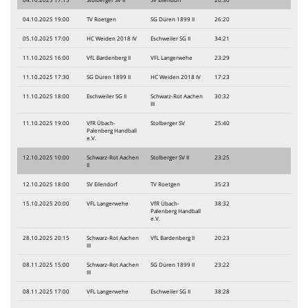
04.10.2025 19:00
TV Roetgen
SG Düren 1899 II
26:20
05.10.2025 17:00
HC Weiden 2018 IV
Eschweiler SG II
34:21
11.10.2025 16:00
VfL Bardenberg II
VFL Langerwehe
23:29
11.10.2025 17:30
SG Düren 1899 II
HC Weiden 2018 IV
17:23
11.10.2025 18:00
Eschweiler SG II
Schwarz-Rot Aachen
30:32
III
11.10.2025 19:00
VfR Übach-
Stolberger SV
25:40
Palenberg Handball
e.V.
12.10.2025 10:00
Schwarz-Rot Aachen
Stolberger SV II
23:25
II
12.10.2025 18:00
SV Eilendorf
TV Roetgen
35:23
15.10.2025 20:00
VFL Langerwehe
VfR Übach-
38:32
Palenberg Handball
e.V.
28.10.2025 20:15
Schwarz-Rot Aachen
VfL Bardenberg II
20:23
III
08.11.2025 15:00
Schwarz-Rot Aachen
SG Düren 1899 II
23:22
III
08.11.2025 17:00
VFL Langerwehe
Eschweiler SG II
38:28