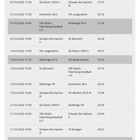
07.03.2026 17:00
SG Düren 1899 II
Schwarz-Rot Aachen
27:27
III
07.03.2026 17:30
Eschweiler SG II
VFL Langerwehe
30:18
07.03.2026 19:00
VfR Übach-
Stolberger SV II
21:36
Palenberg Handball
e.V.
07.03.2026 19:00
Schwarz-Rot Aachen
SV Eilendorf
30:40
II
14.03.2026 17:00
VFL Langerwehe
SG Düren 1899 II
29:37
14.03.2026 17:15
Stolberger SV II
VfL Bardenberg II
25:25
14.03.2026 19:00
SV Eilendorf
VfR Übach-
47:16
Palenberg Handball
e.V.
14.03.2026 19:30
Stolberger SV
Eschweiler SG II
30:32
15.03.2026 16:00
Schwarz-Rot Aachen
HC Weiden 2018 IV
19:28
III
21.03.2026 17:00
SG Düren 1899 II
Stolberger SV
29:36
21.03.2026 18:30
VfR Übach-
Schwarz-Rot Aachen
25:40
Palenberg Handball
II
e.V.
21.03.2026 19:00
Schwarz-Rot Aachen
TV Roetgen
28:41
III