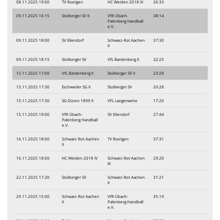
08.11.2025 19:00
TV Roetgen
HC Weiden 2018 IV
26:33
09.11.2025 16:15
Stolberger SV II
VfR Übach-
38:14
Palenberg Handball
e.V.
09.11.2025 18:00
SV Eilendorf
Schwarz-Rot Aachen
37:30
II
09.11.2025 18:15
Stolberger SV
VfL Bardenberg II
32:25
15.11.2025 17:00
VfL Bardenberg II
Stolberger SV II
23:28
15.11.2025 17:30
Eschweiler SG II
Stolberger SV
20:28
15.11.2025 17:30
SG Düren 1899 II
VFL Langerwehe
17:20
15.11.2025 19:00
VfR Übach-
SV Eilendorf
27:44
Palenberg Handball
e.V.
16.11.2025 18:00
Schwarz-Rot Aachen
TV Roetgen
37:31
II
16.11.2025 18:00
HC Weiden 2018 IV
Schwarz-Rot Aachen
29:20
III
22.11.2025 17:30
Stolberger SV
Schwarz-Rot Aachen
31:21
II
29.11.2025 15:00
Schwarz-Rot Aachen
VfR Übach-
35:19
II
Palenberg Handball
e.V.