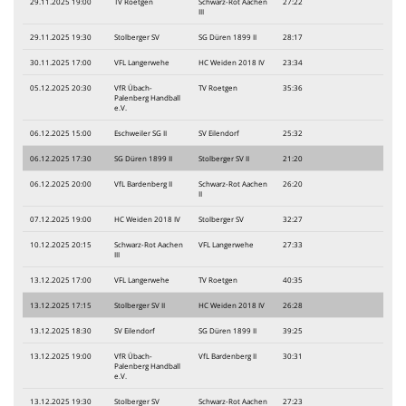
29.11.2025 19:00
TV Roetgen
Schwarz-Rot Aachen
27:22
III
29.11.2025 19:30
Stolberger SV
SG Düren 1899 II
28:17
30.11.2025 17:00
VFL Langerwehe
HC Weiden 2018 IV
23:34
05.12.2025 20:30
VfR Übach-
TV Roetgen
35:36
Palenberg Handball
e.V.
06.12.2025 15:00
Eschweiler SG II
SV Eilendorf
25:32
06.12.2025 17:30
SG Düren 1899 II
Stolberger SV II
21:20
06.12.2025 20:00
VfL Bardenberg II
Schwarz-Rot Aachen
26:20
II
07.12.2025 19:00
HC Weiden 2018 IV
Stolberger SV
32:27
10.12.2025 20:15
Schwarz-Rot Aachen
VFL Langerwehe
27:33
III
13.12.2025 17:00
VFL Langerwehe
TV Roetgen
40:35
13.12.2025 17:15
Stolberger SV II
HC Weiden 2018 IV
26:28
13.12.2025 18:30
SV Eilendorf
SG Düren 1899 II
39:25
13.12.2025 19:00
VfR Übach-
VfL Bardenberg II
30:31
Palenberg Handball
e.V.
13.12.2025 19:30
Stolberger SV
Schwarz-Rot Aachen
27:23