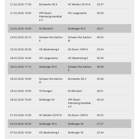
21.02.2026 17:30
Eschweiler SG II
HC Weiden 2018 IV
33:37
21.02.2026 19:00
VfR Übach-
VFL Langerwehe
30:39
Palenberg Handball
e.V.
22.02.2026 18:00
SV Eilendorf
Stolberger SV II
26:21
24.02.2026 20:15
Schwarz-Rot Aachen
Schwarz-Rot Aachen
40:25
II
III
25.02.2026 20:30
VfL Bardenberg II
SG Düren 1899 II
29:24
28.02.2026 16:00
VFL Langerwehe
VfL Bardenberg II
30:29
28.02.2026 17:15
Stolberger SV II
Schwarz-Rot Aachen
38:28
II
28.02.2026 18:00
Schwarz-Rot Aachen
Eschweiler SG II
35:40
III
28.02.2026 19:00
TV Roetgen
SV Eilendorf
28:31
28.02.2026 19:30
Stolberger SV
VfR Übach-
40:24
Palenberg Handball
e.V.
01.03.2026 15:00
HC Weiden 2018 IV
SG Düren 1899 II
36:25
05.03.2026 20:30
Stolberger SV II
Stolberger SV
27:27
07.03.2026 16:00
VfL Bardenberg II
Stolberger SV
32:34