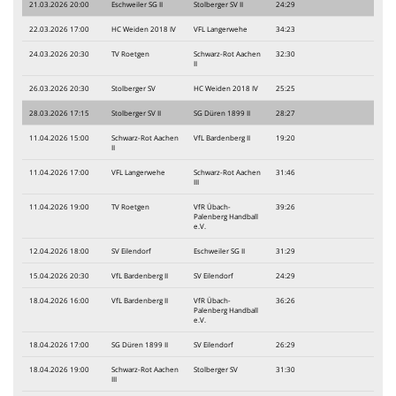
21.03.2026 20:00
Eschweiler SG II
Stolberger SV II
24:29
22.03.2026 17:00
HC Weiden 2018 IV
VFL Langerwehe
34:23
24.03.2026 20:30
TV Roetgen
Schwarz-Rot Aachen
32:30
II
26.03.2026 20:30
Stolberger SV
HC Weiden 2018 IV
25:25
28.03.2026 17:15
Stolberger SV II
SG Düren 1899 II
28:27
11.04.2026 15:00
Schwarz-Rot Aachen
VfL Bardenberg II
19:20
II
11.04.2026 17:00
VFL Langerwehe
Schwarz-Rot Aachen
31:46
III
11.04.2026 19:00
TV Roetgen
VfR Übach-
39:26
Palenberg Handball
e.V.
12.04.2026 18:00
SV Eilendorf
Eschweiler SG II
31:29
15.04.2026 20:30
VfL Bardenberg II
SV Eilendorf
24:29
18.04.2026 16:00
VfL Bardenberg II
VfR Übach-
36:26
Palenberg Handball
e.V.
18.04.2026 17:00
SG Düren 1899 II
SV Eilendorf
26:29
18.04.2026 19:00
Schwarz-Rot Aachen
Stolberger SV
31:30
III