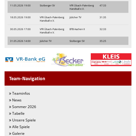
11.05.2026 19:00
Stolberger SV
VfR Übach-Palenberg
47:33
Handball e.V.
We want you
18.05.2026 19:00
VfR Übach-Palenberg
Jülicher TV
31:35
Handball e.V.
Einladung MV 2026
30.05.2026 17:00
VfR Übach-Palenberg
BTB Aachen II
32:33
Handball e.V.
31.05.2026 14:00
Jülicher TV
Stolberger SV
35:25
Team-Navigation
Teaminfos
News
Sommer 2026
Tabelle
Unsere Spiele
Alle Spiele
Galerie