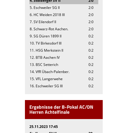
4. Stolberger SV II
2:0
5. Eschweiler SG II
2:0
6. HC Weiden 2018 III
2:0
7. SV Eilendorf II
2:0
8. Schwarz-Rot Aachen.
2:0
9. SG Düren 1899 II
0:2
10. TV Birkesdorf III
0:2
11. HSG Merkstein II
0:2
12. BTB Aachen IV
0:2
13. BSC Setterich
0:2
14. VfR Übach-Palenber.
0:2
15. VFL Langerwehe
0:2
16. Eschweiler SG III
0:2
Ergebnisse der B-Pokal AC/DN
Herren Achtelfinale
25.11.2023 17:45