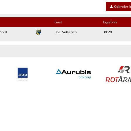
Kalender I
Gast
Ergebnis
SV II
BSC Setterich
39:29