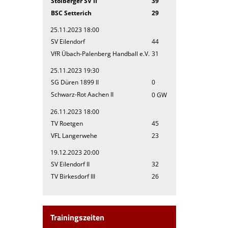
Stolberger SV II
39
BSC Setterich
29
25.11.2023 18:00
SV Eilendorf
44
VfR Übach-Palenberg Handball e.V.
31
25.11.2023 19:30
SG Düren 1899 II
0
Schwarz-Rot Aachen II
0 GW
26.11.2023 18:00
TV Roetgen
45
VFL Langerwehe
23
19.12.2023 20:00
SV Eilendorf II
32
TV Birkesdorf III
26
Trainingszeiten