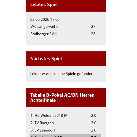
Letztes Spiel
02.05.2026 17:00
VFL Langerwehe
27
Stolberger SV II
28
Nächstes Spiel
Leider wurden keine Spiele gefunden.
Tabelle B-Pokal AC/DN Herren
Achtelfinale
1. HC Weiden 2018 IV
2:0
2. TV Roetgen
2:0
3. SV Eilendorf
2:0