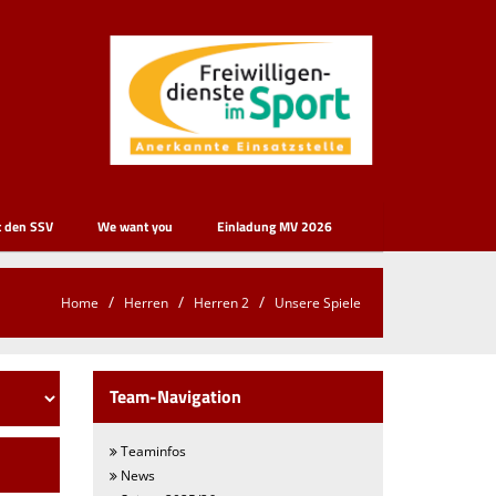
t den SSV
We want you
Einladung MV 2026
Home
Herren
Herren 2
Unsere Spiele
Team-Navigation
Teaminfos
News