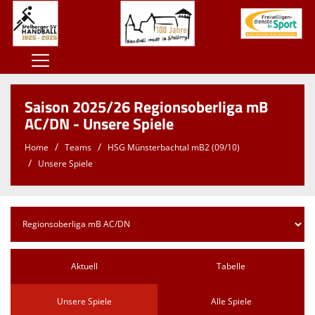
Home
Saison 2025/26 Regionsoberliga mB
100 Jahre SSV
AC/DN - Unsere Spiele
Der SSV
Home
Teams
HSG Münsterbachtal mB2 (09/10)
Unsere Spiele
Herren
Damen
Jugend
Kontaktformular
Aktuell
Tabelle
Sponsoren
Unsere Spiele
Alle Spiele
Unterstützt den SSV