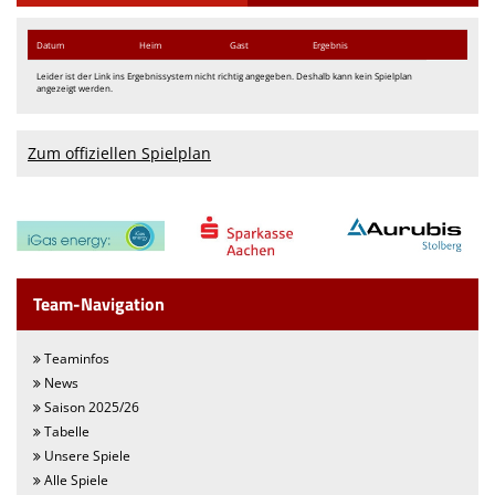
We want you
Datum
Heim
Gast
Ergebnis
Leider ist der Link ins Ergebnissystem nicht richtig angegeben. Deshalb kann kein Spielplan
Einladung MV 2026
angezeigt werden.
Zum offiziellen Spielplan
Team-Navigation
Teaminfos
News
Saison 2025/26
Tabelle
Unsere Spiele
Alle Spiele