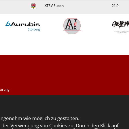
KTSV Eupen
21:9
lärung