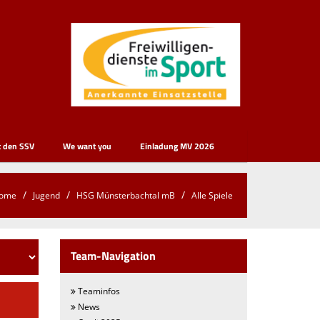
t den SSV
We want you
Einladung MV 2026
ome
Jugend
HSG Münsterbachtal mB
Alle Spiele
Team-Navigation
Teaminfos
News