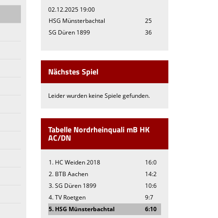
02.12.2025 19:00
HSG Münsterbachtal
25
SG Düren 1899
36
Nächstes Spiel
Leider wurden keine Spiele gefunden.
Tabelle Nordrheinquali mB HK
AC/DN
1. HC Weiden 2018
16:0
2. BTB Aachen
14:2
3. SG Düren 1899
10:6
4. TV Roetgen
9:7
5. HSG Münsterbachtal
6:10