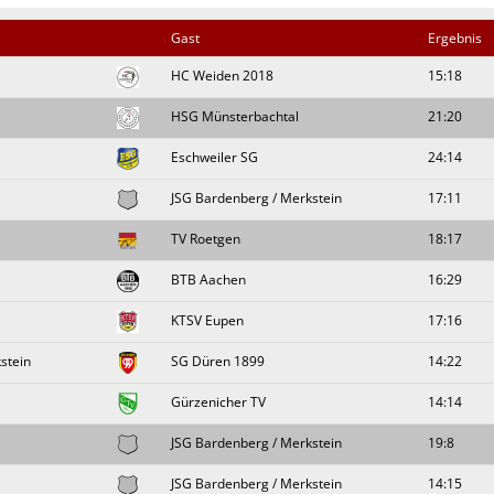
Gast
Ergebnis
HC Weiden 2018
15:18
HSG Münsterbachtal
21:20
Eschweiler SG
24:14
JSG Bardenberg / Merkstein
17:11
TV Roetgen
18:17
BTB Aachen
16:29
KTSV Eupen
17:16
stein
SG Düren 1899
14:22
Gürzenicher TV
14:14
JSG Bardenberg / Merkstein
19:8
JSG Bardenberg / Merkstein
14:15