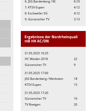
6. JSG Bardenberg / M.
6:10
7. KTSV Eupen
4:12
8. Eschweiler SG
4:12
9. Gürzenicher TV
3:13
Ergebnisse der Nordrheinquali
mB HK AC/DN
31.05.2025 16:25
HC Weiden 2018
22
Gürzenicher TV
9
31.05.2025 17:00
JSG Bardenberg / Merkstein
18
KTSV Eupen
15
31.05.2025 17:20
Gürzenicher TV
16
TV Roetgen
20