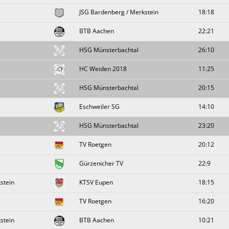
JSG Bardenberg / Merkstein
18:18
BTB Aachen
22:21
HSG Münsterbachtal
26:10
HC Weiden 2018
11:25
HSG Münsterbachtal
20:15
Eschweiler SG
14:10
HSG Münsterbachtal
23:20
TV Roetgen
20:12
Gürzenicher TV
22:9
stein
KTSV Eupen
18:15
TV Roetgen
16:20
stein
BTB Aachen
10:21