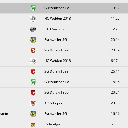
Gürzenicher TV
19:17
HC Weiden 2018
11:27
BTB Aachen
12:21
Eschweiler SG
20:14
SG Düren 1899
20:19
HC Weiden 2018
6:17
SG Düren 1899
26:11
Gürzenicher TV
16:15
SG Düren 1899
20:21
KTSV Eupen
20:15
stein
Eschweiler SG
16:16
TV Roetgen
6:23