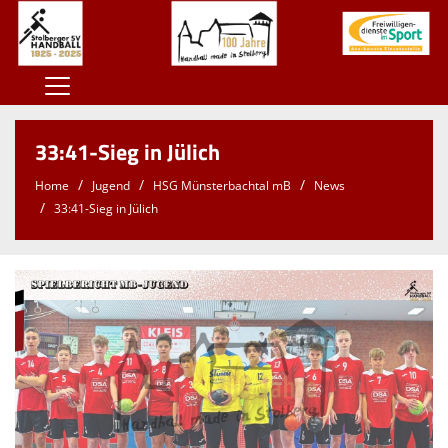
Home
33:41-Sieg in Jülich
100 Jahre SSV
Home
Jugend
HSG Münsterbachtal mB
News
Der SSV
33:41-Sieg in Jülich
Herren
Damen
Jugend
Kontaktformular
Sponsoren
Unterstützt den SSV