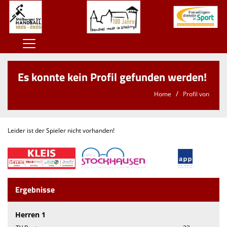
Home
Es konnte kein Profil gefunden werden!
100 Jahre SSV
Home
Profil von
Der SSV
Herren
Leider ist der Spieler nicht vorhanden!
Damen
Jugend
Kontaktformular
Ergebnisse
Sponsoren
Herren 1
Unterstützt den SSV