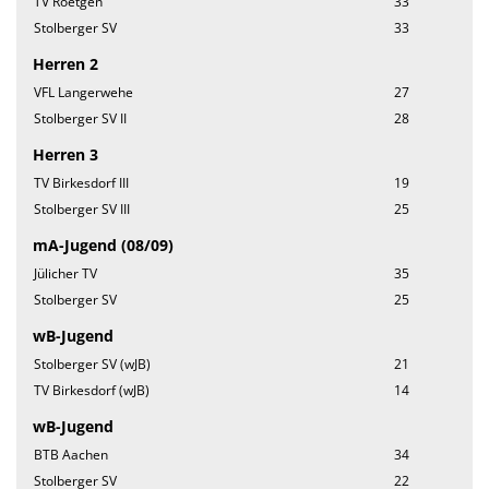
TV Roetgen
33
Stolberger SV
33
We want you
Herren 2
Einladung MV 2026
VFL Langerwehe
27
Stolberger SV II
28
Herren 3
TV Birkesdorf III
19
Stolberger SV III
25
mA-Jugend (08/09)
Jülicher TV
35
Stolberger SV
25
wB-Jugend
Stolberger SV (wJB)
21
TV Birkesdorf (wJB)
14
wB-Jugend
BTB Aachen
34
Stolberger SV
22