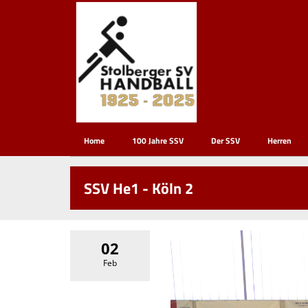
Home
100 Jahre SSV
Der SSV
Herren
SSV He1 - Köln 2
02
Feb