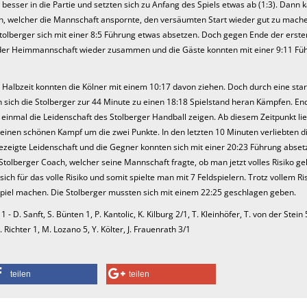
 besser in die Partie und setzten sich zu Anfang des Spiels etwas ab (1:3). Dann
h, welcher die Mannschaft anspornte, den versäumten Start wieder gut zu mach
tolberger sich mit einer 8:5 Führung etwas absetzen. Doch gegen Ende der erste
 der Heimmannschaft wieder zusammen und die Gäste konnten mit einer 9:11 Füh
 Halbzeit konnten die Kölner mit einem 10:17 davon ziehen. Doch durch eine sta
sich die Stolberger zur 44 Minute zu einen 18:18 Spielstand heran Kämpfen. End
inmal die Leidenschaft des Stolberger Handball zeigen. Ab diesem Zeitpunkt lie
r einen schönen Kampf um die zwei Punkte. In den letzten 10 Minuten verliebten d
ezeigte Leidenschaft und die Gegner konnten sich mit einer 20:23 Führung abset
 Stolberger Coach, welcher seine Mannschaft fragte, ob man jetzt volles Risiko g
ich für das volle Risiko und somit spielte man mit 7 Feldspielern. Trotz vollem Ri
iel machen. Die Stolberger mussten sich mit einem 22:25 geschlagen geben.
 - D. Sanft, S. Bünten 1, P. Kantolic, K. Kilburg 2/1, T. Kleinhöfer, T. von der Stein 
 Richter 1, M. Lozano 5, Y. Költer, J. Frauenrath 3/1
teilen
teilen