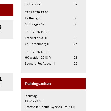
SV Eilendorf
37
02.05.2026 19:00
TV Roetgen
33
Stolberger SV
33
8
i
02.05.2026 19:30
Eschweiler SG II
33
VfL Bardenberg II
25
03.05.2026 16:00
HC Weiden 2018 IV
28
Schwarz-Rot Aachen II
22
4
Trainingszeiten
i
Dienstag
19:30 - 22:00
Sporthalle Goethe-Gymnasium (ST1)