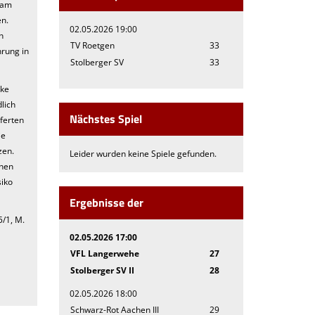
 kam
en.
02.05.2026 19:00
n
TV Roetgen
33
rung in
Stolberger SV
33
rke
lich
Nächstes Spiel
ferten
ie
zen.
Leider wurden keine Spiele gefunden.
ehen
siko
Ergebnisse der
5/1, M.
02.05.2026 17:00
VFL Langerwehe
27
Stolberger SV II
28
02.05.2026 18:00
Schwarz-Rot Aachen III
29