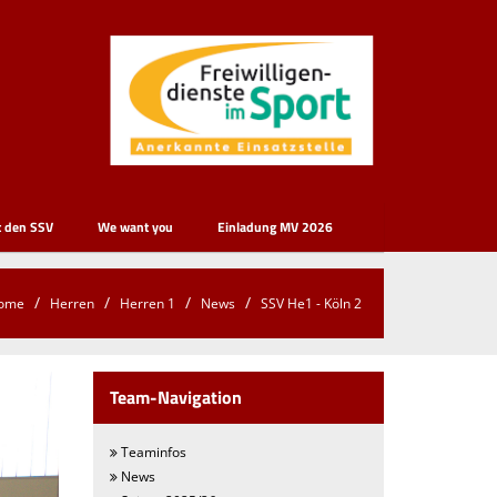
t den SSV
We want you
Einladung MV 2026
ome
Herren
Herren 1
News
SSV He1 - Köln 2
Team-Navigation
Teaminfos
News