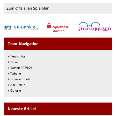
Zum offiziellen Spielplan
We want you
Einladung MV 2026
Team-Navigation
Teaminfos
News
Saison 2025/26
Tabelle
Unsere Spiele
Alle Spiele
Galerie
Neueste Artikel