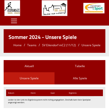
Home
Sommer 2024 - Unsere Spiele
100 Jahre SSV
Home
Teams
SV Eilendorf mC2 (11/12)
Unsere Spiele
Der SSV
Herren
Aktuell
Tabelle
Damen
Unsere Spiele
Alle Spiele
Jugend
Kontaktformular
Datum
Heim
Gast
Ergebnis
Sponsoren
Leider ist der Link ins Ergebnissystem nicht richtig angegeben. Deshalb kann kein Spielplan
angezeigt werden.
Unterstützt den SSV