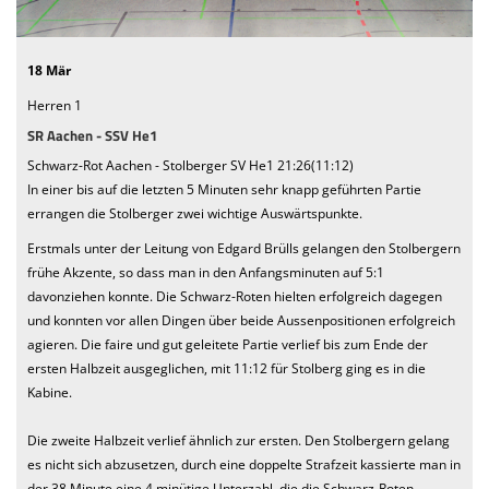
We want you
18 Mär
Einladung MV 2026
Herren 1
SR Aachen - SSV He1
Schwarz-Rot Aachen - Stolberger SV He1 21:26(11:12)
In einer bis auf die letzten 5 Minuten sehr knapp geführten Partie
errangen die Stolberger zwei wichtige Auswärtspunkte.
Erstmals unter der Leitung von Edgard Brülls gelangen den Stolbergern
frühe Akzente, so dass man in den Anfangsminuten auf 5:1
davonziehen konnte. Die Schwarz-Roten hielten erfolgreich dagegen
und konnten vor allen Dingen über beide Aussenpositionen erfolgreich
agieren. Die faire und gut geleitete Partie verlief bis zum Ende der
ersten Halbzeit ausgeglichen, mit 11:12 für Stolberg ging es in die
Kabine.
Die zweite Halbzeit verlief ähnlich zur ersten. Den Stolbergern gelang
es nicht sich abzusetzen, durch eine doppelte Strafzeit kassierte man in
der 38 Minute eine 4 minütige Unterzahl, die die Schwarz-Roten