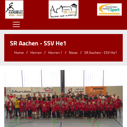
Home
SR Aachen - SSV He1
100 Jahre SSV
Home
Herren
Herren 1
News
SR Aachen - SSV He1
Der SSV
Herren
Damen
Jugend
Kontaktformular
Sponsoren
Unterstützt den SSV