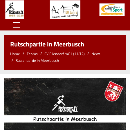
Home
Rutschpartie in Meerbusch
100 Jahre SSV
Home
Teams
SV Eilendorf mC1 (11/12)
News
Der SSV
Rutschpartie in Meerbusch
Herren
Damen
Jugend
Kontaktformular
Sponsoren
Unterstützt den SSV