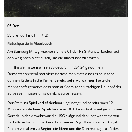
We want you
Einladung MV 2026
05 Dez
SV Eilendorf mC1 (11/12)
Rutschpartie in Meerbusch
Am Samstag Mittag machte sich die C1 der HSG Münsterbachtal auf
den Weg nach Meerbusch, um die Rückrunde zu starten.
Im Hinspiel hatte man relativ deutlich mit 34:24 gewonnen.
Dementsprechend motiviert startete man trotz eines erneut sehr
dünnen Kaders in die Partie. Bereits beim Aufwärmen hatte die
Mannschaft gemerkt, dass man auf dem sehr rutschigen Hallenbäder
aufpassen musste um sich nicht zu verletzen.
Der Start ins Spiel verlief denkbar ungünstig und bereits nach 12
Minuten wurde beim Spielstand von 10:3 die erste Auszeit genommen.
Gerade in der Abwehr war die HSG aufgrund des ungewohnt glatten
Parketts extrem limitiert und fand keinen Zugriff ins Spiel. Im Angriff
fehlten vor allem zu Beginn die Ideen und die Durchschlagskraft des