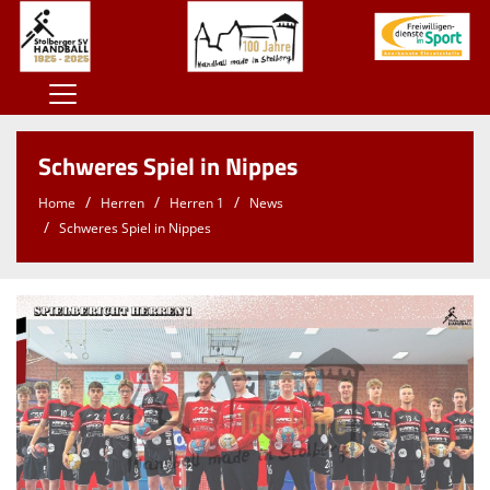
Home
Schweres Spiel in Nippes
100 Jahre SSV
Home
Herren
Herren 1
News
Der SSV
Schweres Spiel in Nippes
Herren
Damen
Jugend
Kontaktformular
Sponsoren
Unterstützt den SSV