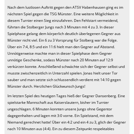
Nach dem lustlosen Auftritt gegen den ATSV Habenhausen ging es im
nächsten Spiel gegen die TSG Münster. Eine weitere Möglichkeit in
diesem Turnier einen Sieg einzufahren. Den Fehlstart vermeidend,
führten die Stolberger Jungs nach 3 Minuten mit 4 zu 3. In dieser
Spielphase gelang dem körperlich deutlich überlegenen Gegner aus
Münster nicht viel. Ein 6 zu 3 Vorsprung für Stolberg war die Folge.
Über ein 7:4, 8:5 und ein 11:6 hielt man den Gegner auf Abstand.
Unnötigerweise machte man in dieser Spielphase dem Gegner
unnötige Geschenke, sodass Münster nach 20 Minuten auf 12:9
verkürzen konnte. Anschließend schwächte sich der Gegner selbst und
musste zwischenzeitlich in Unterzahl spielen. Jonas hielt unser Tor
sauber und man setzte sich schlussendlich verdient mit 14:10 gegen
Münster durch. Herzlichen Glückwunsch Jungs!
Im letzten Spiel des heutigen Tages hieß der Gegner Dansenberg. Eine
spielstarke Mannschaft aus Kaiserslautern, bisher im Turnier
ungeschlagen. 6 Minuten konnten unsere Jungs ohne Gegentor
dagegenhalten und lagen mit 3:0 vorne. Ein Spielstand, mit dem
Niemand gerechnet hatte! Über ein 4:2 und ein 4 zu 3, glich der Gegner
nach 10 Minuten aus (4:4). Ein zu diesem Zeitpunkt respektables