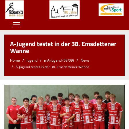
Home
A-Jugend testet in der 38. Emsdettener
100 Jahre SSV
Wanne
Der SSV
Home
Jugend
mA-Jugend (08/09)
News
A-Jugend testet in der 38. Emsdettener Wanne
Herren
Damen
Jugend
Kontaktformular
Sponsoren
Unterstützt den SSV