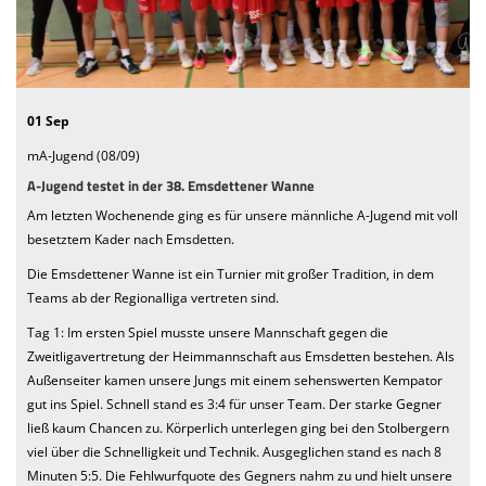
We want you
Einladung MV 2026
01 Sep
mA-Jugend (08/09)
A-Jugend testet in der 38. Emsdettener Wanne
Am letzten Wochenende ging es für unsere männliche A-Jugend mit voll
besetztem Kader nach Emsdetten.
Die Emsdettener Wanne ist ein Turnier mit großer Tradition, in dem
Teams ab der Regionalliga vertreten sind.
Tag 1: Im ersten Spiel musste unsere Mannschaft gegen die
Zweitligavertretung der Heimmannschaft aus Emsdetten bestehen. Als
Außenseiter kamen unsere Jungs mit einem sehenswerten Kempator
gut ins Spiel. Schnell stand es 3:4 für unser Team. Der starke Gegner
ließ kaum Chancen zu. Körperlich unterlegen ging bei den Stolbergern
viel über die Schnelligkeit und Technik. Ausgeglichen stand es nach 8
Minuten 5:5. Die Fehlwurfquote des Gegners nahm zu und hielt unsere