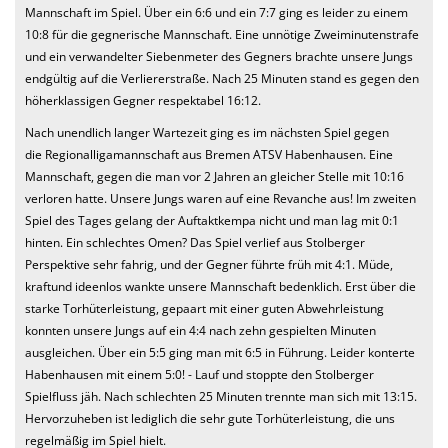
Mannschaft im Spiel. Über ein 6:6 und ein 7:7 ging es leider zu einem
10:8 für die gegnerische Mannschaft. Eine unnötige Zweiminutenstrafe
und ein verwandelter Siebenmeter des Gegners brachte unsere Jungs
endgültig auf die Verliererstraße. Nach 25 Minuten stand es gegen den
höherklassigen Gegner respektabel 16:12.
Nach unendlich langer Wartezeit ging es im nächsten Spiel gegen
die Regionalligamannschaft aus Bremen ATSV Habenhausen. Eine
Mannschaft, gegen die man vor 2 Jahren an gleicher Stelle mit 10:16
verloren hatte. Unsere Jungs waren auf eine Revanche aus! Im zweiten
Spiel des Tages gelang der Auftaktkempa nicht und man lag mit 0:1
hinten. Ein schlechtes Omen? Das Spiel verlief aus Stolberger
Perspektive sehr fahrig, und der Gegner führte früh mit 4:1. Müde,
kraftund ideenlos wankte unsere Mannschaft bedenklich. Erst über die
starke Torhüterleistung, gepaart mit einer guten Abwehrleistung
konnten unsere Jungs auf ein 4:4 nach zehn gespielten Minuten
ausgleichen. Über ein 5:5 ging man mit 6:5 in Führung. Leider konterte
Habenhausen mit einem 5:0! - Lauf und stoppte den Stolberger
Spielfluss jäh. Nach schlechten 25 Minuten trennte man sich mit 13:15.
Hervorzuheben ist lediglich die sehr gute Torhüterleistung, die uns
regelmäßig im Spiel hielt.