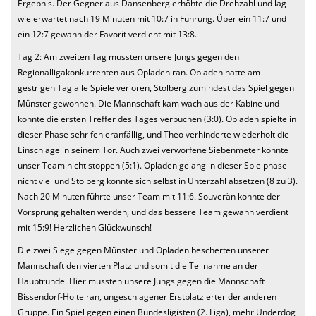
Ergebnis. Der Gegner aus Dansenberg erhöhte die Drehzahl und lag
wie erwartet nach 19 Minuten mit 10:7 in Führung. Über ein 11:7 und
ein 12:7 gewann der Favorit verdient mit 13:8.
Tag 2: Am zweiten Tag mussten unsere Jungs gegen den
Regionalligakonkurrenten aus Opladen ran. Opladen hatte am
gestrigen Tag alle Spiele verloren, Stolberg zumindest das Spiel gegen
Münster gewonnen. Die Mannschaft kam wach aus der Kabine und
konnte die ersten Treffer des Tages verbuchen (3:0). Opladen spielte in
dieser Phase sehr fehleranfällig, und Theo verhinderte wiederholt die
Einschläge in seinem Tor. Auch zwei verworfene Siebenmeter konnte
unser Team nicht stoppen (5:1). Opladen gelang in dieser Spielphase
nicht viel und Stolberg konnte sich selbst in Unterzahl absetzen (8 zu 3).
Nach 20 Minuten führte unser Team mit 11:6. Souverän konnte der
Vorsprung gehalten werden, und das bessere Team gewann verdient
mit 15:9! Herzlichen Glückwunsch!
Die zwei Siege gegen Münster und Opladen bescherten unserer
Mannschaft den vierten Platz und somit die Teilnahme an der
Hauptrunde. Hier mussten unsere Jungs gegen die Mannschaft
Bissendorf-Holte ran, ungeschlagener Erstplatzierter der anderen
Gruppe. Ein Spiel gegen einen Bundesligisten (2. Liga), mehr Underdog