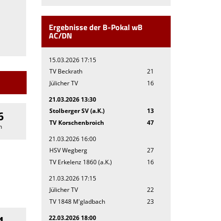
Ergebnisse der B-Pokal wB
AC/DN
15.03.2026 17:15
TV Beckrath
21
Jülicher TV
16
21.03.2026 13:30
Stolberger SV (a.K.)
13
6
TV Korschenbroich
47
n
21.03.2026 16:00
HSV Wegberg
27
TV Erkelenz 1860 (a.K.)
16
21.03.2026 17:15
Jülicher TV
22
TV 1848 M'gladbach
23
4
22.03.2026 18:00