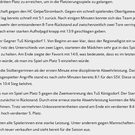
dritten Platz zu erreichen, um in die Platzierungsspiele zu gelangen.
nschaft gegen den HC Gelpe/Strombach. Gegen ein schnell spielendes Oberligate
 lag bereits schnell mit 5:1 zurück. Nach einigen Minuten konnte sich das Team 
Abwehr den entstandenen 8-Tore-Rückstand auf zwischenzeitlich zwei Tore verrin
ach einer starken Aufholjagd knapp mit 13:9 geschlagen geben.
er Gegner TuS Königsdorf 1. Von Beginn an war klar, dass der Regionalligist ein s
otz des Unterschieds von zwei Ligen, starteten die Mädchen sehr gut in das Spi
n zu halten. Am Ende siegte der Favorit mit 14:9, was bedeutete, dass es im letzte
 würde, ob man ins Spiel um Platz 5 einziehen würde.
 die Stolbergerinnen ab der ersten Minute eine disziplinierte Abwehrleistung. Da
sgespielter Angriffe stand es nach zehn Minuten bereits 8:1 für den SSV. Diese s
 10:4 Sieg belohnt.
 nun im Spiel um Platz 5 gegen die Zweitvertretung des TuS Königsdorf. Der Star
t zunächst in Rückstand. Durch eine erneut starke Abwehrleistung konnten die M
ehmen. Trotz vermehrten Unkonzentriertheiten stand am Ende ein verdienter 8:4
 hoch verdienter 5. Platz.
igten alle Spielerinnen eine starke Leistung. Unter anderem gegen Mannschaften
h teuer verkaufen und sieht bereit für die Saison aus.