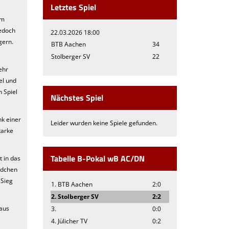
Letztes Spiel
am
jedoch
22.03.2026 18:00
gern.
BTB Aachen
34
Stolberger SV
22
ehr
el und
n Spiel
Nächstes Spiel
nk einer
Leider wurden keine Spiele gefunden.
tarke
Tabelle B-Pokal wB AC/DN
t in das
ädchen
 Sieg
1. BTB Aachen
2:0
2. Stolberger SV
2:2
 aus
3.
0:0
4. Jülicher TV
0:2