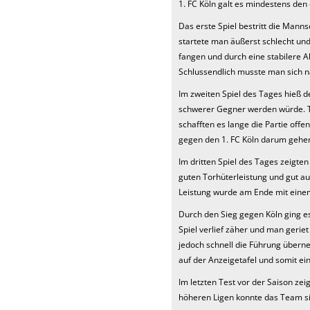
1. FC Köln galt es mindestens den 
Das erste Spiel bestritt die Man
startete man äußerst schlecht und
fangen und durch eine stabilere 
Schlussendlich musste man sich n
Im zweiten Spiel des Tages hieß d
schwerer Gegner werden würde. Tr
schafften es lange die Partie offe
gegen den 1. FC Köln darum gehen
Im dritten Spiel des Tages zeigten
guten Torhüterleistung und gut au
Leistung wurde am Ende mit einem
Durch den Sieg gegen Köln ging es
Spiel verlief zäher und man gerie
jedoch schnell die Führung übern
auf der Anzeigetafel und somit ein
Im letzten Test vor der Saison ze
höheren Ligen konnte das Team sic