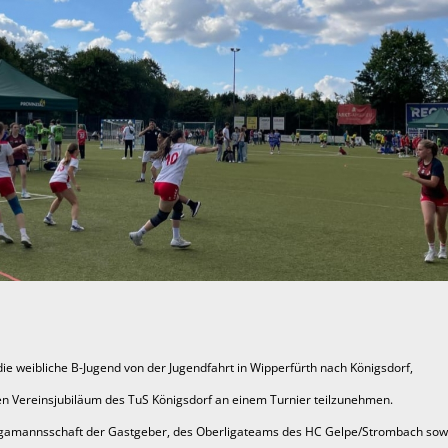
e weibliche B-Jugend von der Jugendfahrt in Wipperfürth nach Königsdorf,
gen Vereinsjubiläum des TuS Königsdorf an einem Turnier teilzunehmen.
lligamannsschaft der Gastgeber, des Oberligateams des HC Gelpe/Strombach so