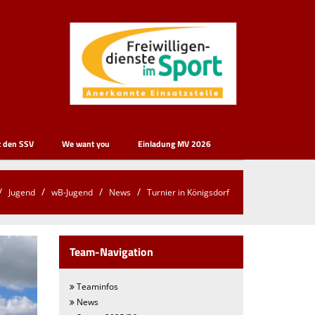
t den SSV
We want you
Einladung MV 2026
Jugend
wB-Jugend
News
Turnier in Königsdorf
Team-Navigation
Teaminfos
News